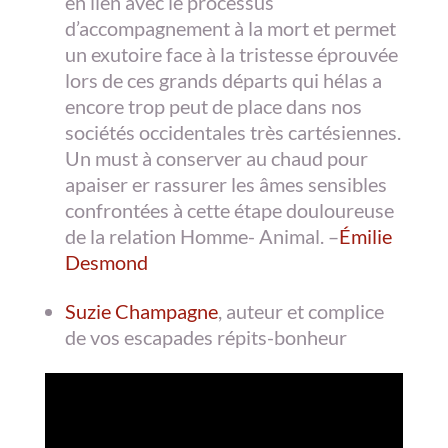
en lien avec le processus
d’accompagnement à la mort et permet
un exutoire face à la tristesse éprouvée
lors de ces grands départs qui hélas a
encore trop peut de place dans nos
sociétés occidentales très cartésiennes.
Un must à conserver au chaud pour
apaiser er rassurer les âmes sensibles
confrontées à cette étape douloureuse
de la relation Homme- Animal. –
Émilie
Desmond
Suzie Champagne
, auteur et complice
de vos escapades répits-bonheur