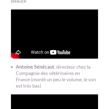
Beauce
Antoine Sénécaut
, directeur chez la
Compagnie des vétérinaires en
France (monté un peu le volume, le son
est très bas)