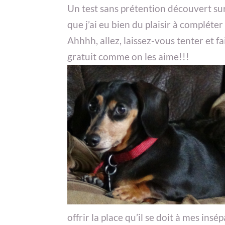
Un test sans prétention découvert su
que j’ai eu bien du plaisir à compléter
Ahhhh, allez, laissez-vous tenter et fa
gratuit comme on les aime!!!
offrir la place qu’il se doit à mes i