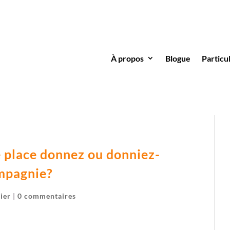
À propos
Blogue
Particu
le place donnez ou donniez-
ompagnie?
ier
|
0 commentaires